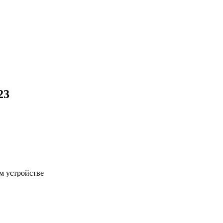
23
м устройстве